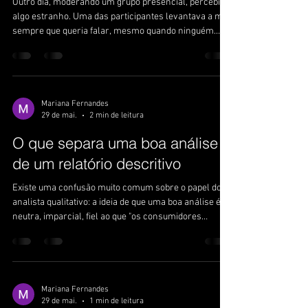
Outro dia, moderando um grupo presencial, percebi
algo estranho. Uma das participantes levantava a mão
sempre que queria falar, mesmo quando ninguém
estava com a palavra, mesmo em silêncio. Na
segunda ou terceira vez, falei: pode falar, não precisa
levantar a mão. Ela respondeu que não queria
interromper ninguém. Fiquei pensando nisso depois.
Fiz centenas de grupos presenciais antes da
Mariana Fernandes
29 de mai.
2 min de leitura
pandemia e nunca vi esse gesto. Conversa de grupo
presencial sempre teve uma desordem própr
O que separa uma boa análise
de um relatório descritivo
Existe uma confusão muito comum sobre o papel do
analista qualitativo: a ideia de que uma boa análise é
neutra, imparcial, fiel ao que "os consumidores
disseram". Como se o trabalho fosse transcrever com
mais elegância. Não é. A análise qualitativa é
interpretativa por natureza. E interpretação exige
posicionamento. O analista que termina um projeto
sem defender um ponto de vista não fez análise, fez
Mariana Fernandes
29 de mai.
1 min de leitura
curadoria de falas. E aí, não é preciso um analista, a IA