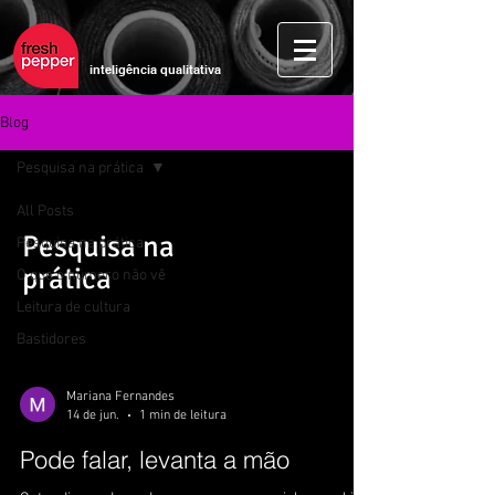
inteligência qualitativa
Blog
Pesquisa na prática
All Posts
Pesquisa na
Pesquisa na prática
prática
O que o número não vê
Leitura de cultura
Bastidores
Mariana Fernandes
14 de jun.
1 min de leitura
Pode falar, levanta a mão