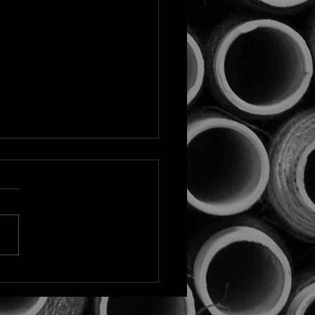
 é o tamanho de amostra
 na quali?
é uma das perguntas que
ouço de clientes antes de
ar uma proposta de pesquisa
tativa. E entendo o
ionamento, afinal vivemos
mundo onde dado é número,
ero tem tamanho.