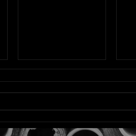
O que separa uma boa análise
Qual
de um relatório descritivo
ideal
Existe uma confusão muito
Essa 
comum sobre o papel do analista
mais 
qualitativo: a ideia de que uma boa
aprov
análise é neutra, imparcial, fiel ao
quali
que "os consumidores disseram".
quest
Como se o trabalho fosse
num 
transcrever
e núm