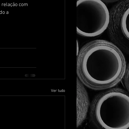
 relação com 
do a 
Ver tudo