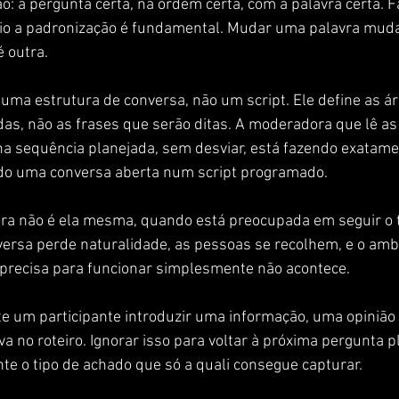
o: a pergunta certa, na ordem certa, com a palavra certa. F
io a padronização é fundamental. Mudar uma palavra muda
é outra.
é uma estrutura de conversa, não um script. Ele define as á
as, não as frases que serão ditas. A moderadora que lê as
na sequência planejada, sem desviar, está fazendo exatame
do uma conversa aberta num script programado.
a não é ela mesma, quando está preocupada em seguir o tex
ersa perde naturalidade, as pessoas se recolhem, e o amb
 precisa para funcionar simplesmente não acontece.
e um participante introduzir uma informação, uma opinião
a no roteiro. Ignorar isso para voltar à próxima pergunta p
e o tipo de achado que só a quali consegue capturar.