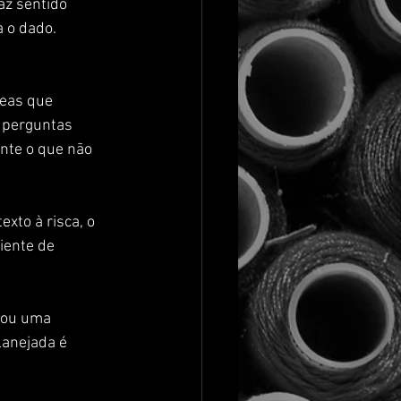
az sentido 
 o dado.
reas que 
 perguntas 
nte o que não 
to à risca, o 
iente de 
 ou uma 
lanejada é 