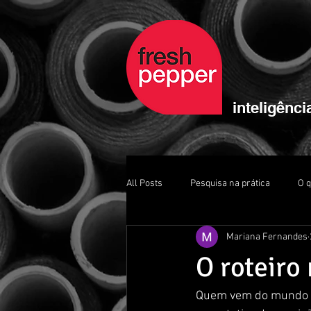
inteligênci
All Posts
Pesquisa na prática
O 
Mariana Fernandes
O roteiro
Quem vem do mundo da